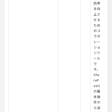
効率
を向
上さ
せる
ため
のコ
ラボ
レー
ショ
ンツ
ール
で
す。
Sha
reP
oint
の基
本操
作か
ら活