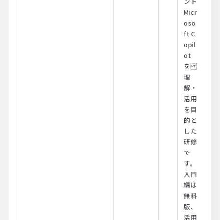
ント
Micr
oso
ft C
opil
ot
を
理
解・
活用
を目
的と
した
研修
で
す。
入門
編は
無料
版、
活用