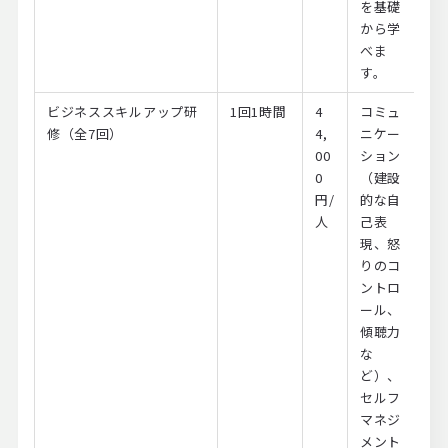
を基礎
から学
べま
す。
ビジネススキルアップ研
1回1時間
4
コミュ
修（全7回）
4,
ニケー
00
ション
0
（建設
円/
的な自
人
己表
現、怒
りのコ
ントロ
ール、
傾聴力
な
ど）、
セルフ
マネジ
メント