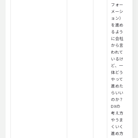
フォー
メーシ
ョン）
を進め
るよう
に会社
から言
われて
いるけ
ど、一
体どう
やって
進めた
らいい
のか？
DXの
考え方
やうま
くいく
進め方