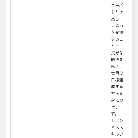
ニーズ
を引き
出し、
共感力
を発揮
するこ
とで、
良好な
関係を
築き、
仕事の
目標達
成する
方法を
身につ
けま
す。
※ビジ
ネスス
キルア