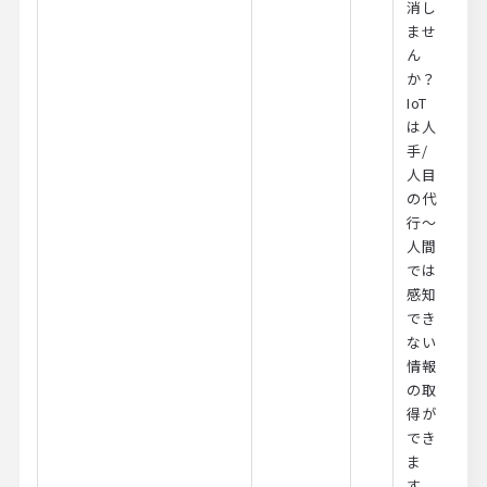
消し
ませ
ん
か？
IoT
は人
手/
人目
の代
行～
人間
では
感知
でき
ない
情報
の取
得が
でき
ま
す。