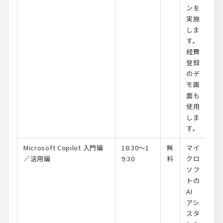
ンを
実施
しま
す。
経費
登録
のデ
モ画
面も
使用
しま
す。
Microsoft Copilot 入門編
18:30～1
無
マイ
／活用編
9:30
料
クロ
ソフ
トの
AI
アシ
スタ