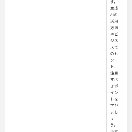
す。
生成
AIの
活用
方法
やビ
ジネ
スで
のヒ
ン
ト、
注意
すべ
きポ
イン
トを
学び
まし
ょ
う。
※本