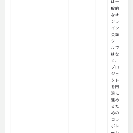
は一
般的
なオ
ンラ
イン
会議
ツー
ルで
はな
く、
プロ
ジェ
クト
を円
滑に
進め
るた
めの
コラ
ボレ
ーシ