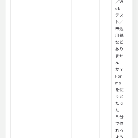
／W
eb
テス
ト／
申込
用紙
など
あり
ませ
ん
か？
For
ms
を使
うと
たっ
た
５分
で作
れる
よう