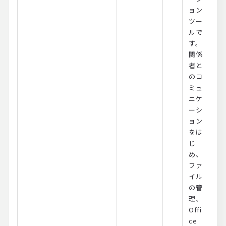
ョン
ツー
ルで
す。
関係
者と
のコ
ミュ
ニケ
ーシ
ョン
をは
じ
め、
ファ
イル
の管
理、
Offi
ce