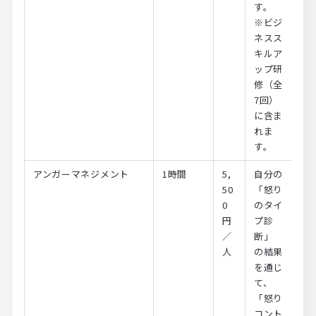
す。
※ビジ
ネスス
キルア
ップ研
修（全
7回）
に含ま
れま
す。
アンガーマネジメント
1時間
5,
自分の
50
「怒り
0
のタイ
円
プ診
／
断」
人
の結果
を通じ
て、
「怒り
コント