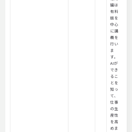
編は
有料
版を
中心
に講
義を
行い
ま
す。
AIが
でき
るこ
とを
知っ
て、
仕事
の生
産性
を高
めま