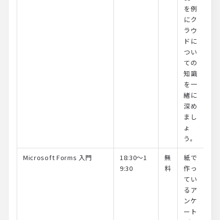
を例
にク
ラウ
ドに
つい
ての
知識
を一
緒に
深め
まし
ょ
う。
Microsoft Forms 入門
18:30～1
無
紙で
9:30
料
作っ
てい
るア
ンケ
ート