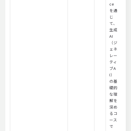
ce
を通
じ
て、
生成
AI
（ジ
ェネ
レー
ティ
ブA
I）
の基
礎的
な理
解を
深め
るコ
ース
で