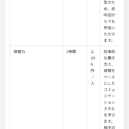
型のた
め、途
中回か
らでも
参加い
ただけ
ます。
傾聴力
1時間
2,
効果的
20
な聞き
0
方と、
円
傾聴を
／
ベース
人
にした
コミュ
ニケー
ション
スキル
を学び
ます。
相手の