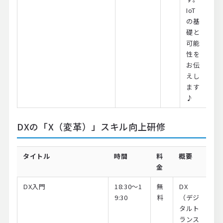
IoT
の基
礎と
可能
性を
お伝
えし
ます
♪
DXの「X（変革）」スキル向上研修
タイトル
時間
料
概要
金
DX入門
18:30～1
無
DX
9:30
料
（デジ
タルト
ランス