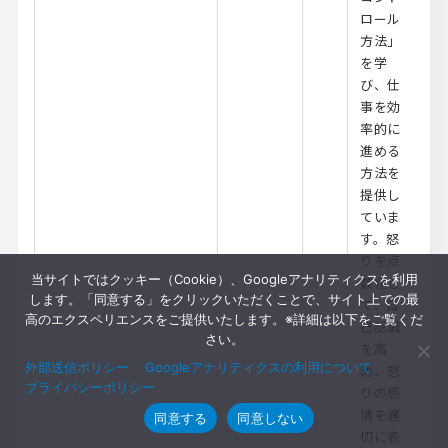
ロール
方法」
を学
び、仕
事を効
率的に
進める
方法を
提供し
ていま
す。怒
りを点
当サイトではクッキー（Cookie）、Googleアナリティクスを利用
数化し
します。「同意する」をクリックいただくことで、サイト上での最
て、自
高のエクスペリエンスをご提供いたします。※詳細は以下をご覧くだ
己認識
さい。
を高
外部送信ポリシー
Googleアナリティクスの利用について
め、怒
プライバシーポリシー
りの感
情を適
同意する
同意しない
切に表