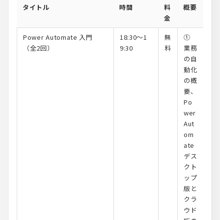
タイトル
時間
料
概要
金
Power Automate 入門
18:30～1
無
①
（全2回）
9:30
料
業務
の自
動化
の概
要、
Po
wer
Aut
om
ate
デス
クト
ップ
版と
クラ
ウド