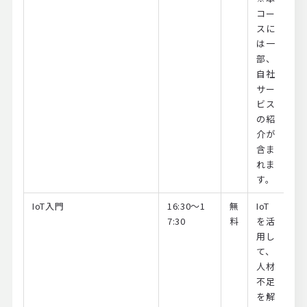
コー
スに
は一
部、
自社
サー
ビス
の紹
介が
含ま
れま
す。
IoT入門
16:30～1
無
IoT
7:30
料
を活
用し
て、
人材
不足
を解