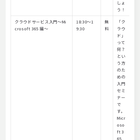
しょ
う！
クラウドサービス入門～Mi
18:30～1
無
「ク
crosoft 365 編～
9:30
料
ラウ
ド」
って
何？
とい
う方
のた
めの
入門
セミ
ナー
で
す。
Micr
oso
ft 3
65