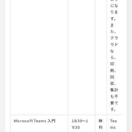
にな
りま
す。
ま
た、
クラ
ウド
な
ら、
印
刷、
回
収、
集計
も不
要で
す。
Microsoft Teams 入門
18:30～1
無
Tea
9:30
料
ms