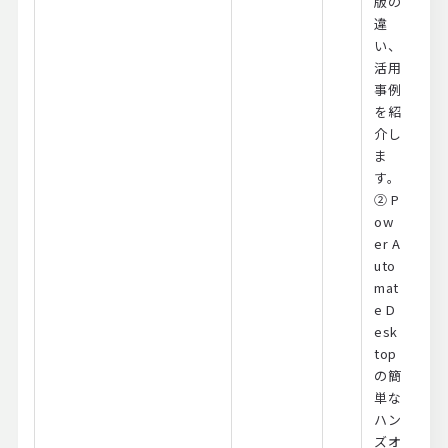
版の
違
い、
活用
事例
を紹
介し
ま
す。
② P
ow
er A
uto
mat
e D
esk
top
の簡
単な
ハン
ズオ