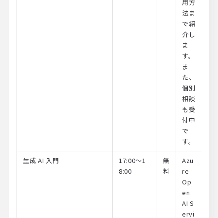
用方
法ま
で紹
介し
ま
す。
ま
た、
個別
相談
も受
付中
で
す。
生成 AI 入門
17:00～1
無
Azu
8:00
料
re
Op
en
AI S
ervi