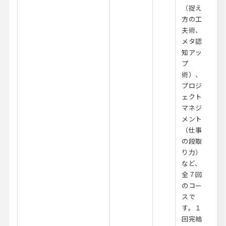
（捉え
方の工
夫術、
メタ認
知アッ
プ
術）、
プロジ
ェクト
マネジ
メント
（仕事
の段取
り力）
など、
全７回
のコー
スで
す。１
回完結